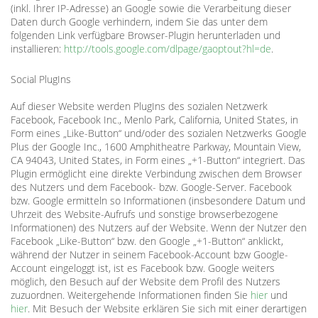
(inkl. Ihrer IP-Adresse) an Google sowie die Verarbeitung dieser
Daten durch Google verhindern, indem Sie das unter dem
folgenden Link verfügbare Browser-Plugin herunterladen und
installieren:
http://tools.google.com/dlpage/gaoptout?hl=de
.
Social PlugIns
Auf dieser Website werden PlugIns des sozialen Netzwerk
Facebook, Facebook Inc., Menlo Park, California, United States, in
Form eines „Like-Button“ und/oder des sozialen Netzwerks Google
Plus der Google Inc., 1600 Amphitheatre Parkway, Mountain View,
CA 94043, United States, in Form eines „+1-Button“ integriert. Das
Plugin ermöglicht eine direkte Verbindung zwischen dem Browser
des Nutzers und dem Facebook- bzw. Google-Server. Facebook
bzw. Google ermitteln so Informationen (insbesondere Datum und
Uhrzeit des Website-Aufrufs und sonstige browserbezogene
Informationen) des Nutzers auf der Website. Wenn der Nutzer den
Facebook „Like-Button“ bzw. den Google „+1-Button“ anklickt,
während der Nutzer in seinem Facebook-Account bzw Google-
Account eingeloggt ist, ist es Facebook bzw. Google weiters
möglich, den Besuch auf der Website dem Profil des Nutzers
zuzuordnen. Weitergehende Informationen finden Sie
hier
und
hier
. Mit Besuch der Website erklären Sie sich mit einer derartigen